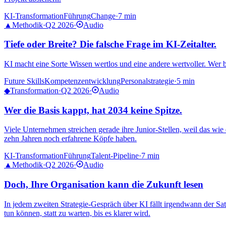
KI-Transformation
Führung
Change
·
7 min
▲
Methodik
·
Q2 2026
·
Audio
Tiefe oder Breite? Die falsche Frage im KI-Zeitalter.
KI macht eine Sorte Wissen wertlos und eine andere wertvoller. Wer 
Future Skills
Kompetenzentwicklung
Personalstrategie
·
5 min
◆
Transformation
·
Q2 2026
·
Audio
Wer die Basis kappt, hat 2034 keine Spitze.
Viele Unternehmen streichen gerade ihre Junior-Stellen, weil das wie
zehn Jahren noch erfahrene Köpfe haben.
KI-Transformation
Führung
Talent-Pipeline
·
7 min
▲
Methodik
·
Q2 2026
·
Audio
Doch, Ihre Organisation kann die Zukunft lesen
In jedem zweiten Strategie-Gespräch über KI fällt irgendwann der Sa
tun können, statt zu warten, bis es klarer wird.