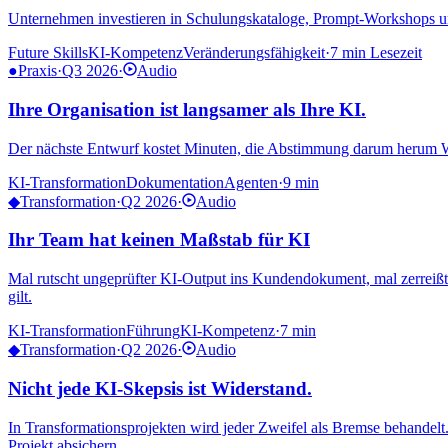
Unternehmen investieren in Schulungskataloge, Prompt-Workshops und 
Future Skills
KI-Kompetenz
Veränderungsfähigkeit
·
7 min
Lesezeit
●
Praxis
·
Q3 2026
·
Audio
Ihre Organisation ist langsamer als Ihre KI.
Der nächste Entwurf kostet Minuten, die Abstimmung darum herum Wo
KI-Transformation
Dokumentation
Agenten
·
9 min
◆
Transformation
·
Q2 2026
·
Audio
Ihr Team hat keinen Maßstab für KI
Mal rutscht ungeprüfter KI-Output ins Kundendokument, mal zerreißt 
gilt.
KI-Transformation
Führung
KI-Kompetenz
·
7 min
◆
Transformation
·
Q2 2026
·
Audio
Nicht jede KI-Skepsis ist Widerstand.
In Transformationsprojekten wird jeder Zweifel als Bremse behandelt.
Projekt absichern.