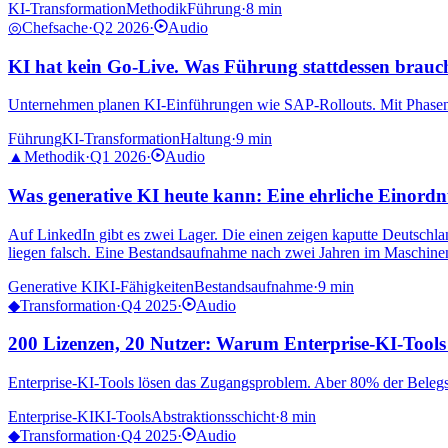
KI-Transformation
Methodik
Führung
·
8 min
◎
Chefsache
·
Q2 2026
·
Audio
KI hat kein Go-Live. Was Führung stattdessen brauch
Unternehmen planen KI-Einführungen wie SAP-Rollouts. Mit Phasen, 
Führung
KI-Transformation
Haltung
·
9 min
▲
Methodik
·
Q1 2026
·
Audio
Was generative KI heute kann: Eine ehrliche Einordn
Auf LinkedIn gibt es zwei Lager. Die einen zeigen kaputte Deutschla
liegen falsch. Eine Bestandsaufnahme nach zwei Jahren im Maschin
Generative KI
KI-Fähigkeiten
Bestandsaufnahme
·
9 min
◆
Transformation
·
Q4 2025
·
Audio
200 Lizenzen, 20 Nutzer: Warum Enterprise-KI-Tools 
Enterprise-KI-Tools lösen das Zugangsproblem. Aber 80% der Belegscha
Enterprise-KI
KI-Tools
Abstraktionsschicht
·
8 min
◆
Transformation
·
Q4 2025
·
Audio