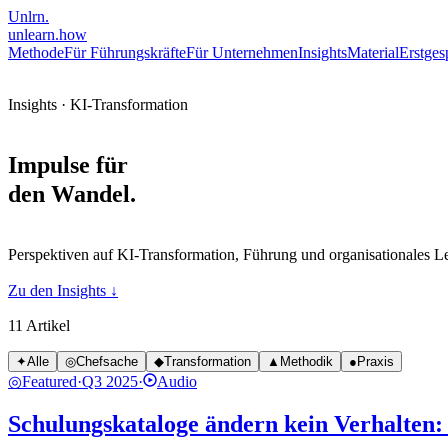
Unlrn
.
unlearn
.how
Methode
Für Führungskräfte
Für Unternehmen
Insights
Material
Erstges
Insights · KI-Transformation
Impulse für
den Wandel
.
Perspektiven auf KI-Transformation, Führung und organisationales Ler
Zu den Insights ↓
11
Artikel
✦
Alle
◎
Chefsache
◆
Transformation
▲
Methodik
●
Praxis
◎
Featured
·
Q3 2025
·
Audio
Schulungskataloge ändern kein Verhalten: 