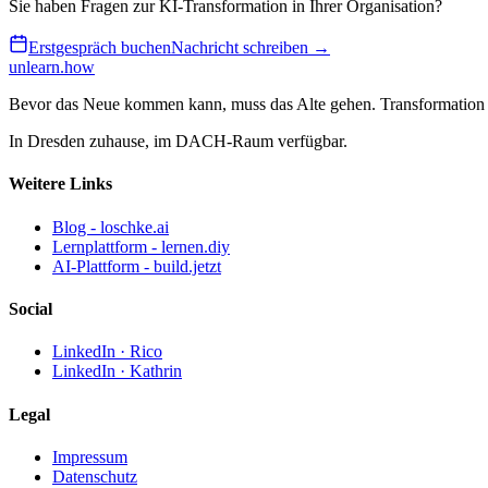
Sie haben Fragen zur KI-Transformation in Ihrer Organisation?
Erstgespräch buchen
Nachricht schreiben →
unlearn
.how
Bevor das Neue kommen kann, muss das Alte gehen. Transformation 
In Dresden zuhause, im DACH-Raum verfügbar.
Weitere Links
Blog - loschke.ai
Lernplattform - lernen.diy
AI-Plattform - build.jetzt
Social
LinkedIn · Rico
LinkedIn · Kathrin
Legal
Impressum
Datenschutz