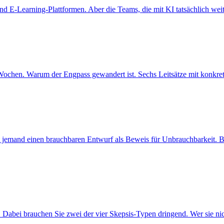
E-Learning-Plattformen. Aber die Teams, die mit KI tatsächlich weite
chen. Warum der Engpass gewandert ist. Sechs Leitsätze mit konkrete
jemand einen brauchbaren Entwurf als Beweis für Unbrauchbarkeit. Bei
 Dabei brauchen Sie zwei der vier Skepsis-Typen dringend. Wer sie nicht