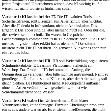
jedem Projekt auf: Unternehmen wissen, dass KI wichtig ist. Sie
wissen nur nicht, wo sie es hinhängen sollen.
Variante 1: KI landet bei der IT.
Die IT evaluiert Tools, klärt
Sicherheitsfragen, rollt Lizenzen aus. Alles richtig, alles wichtig.
Aber die IT denkt in Infrastruktur, nicht in Arbeitskultur. Das
Ergebnis: Die Tools sind da, aber niemand nutzt sie. Oder nur die,
die sowieso schon technikaffin waren. In Gesprächen mit
Fachabteilungen kommt dann: "Die IT blockiert" oder "Die IT hat
uns das hingestellt, aber erklärt hat es niemand." Das stimmt
meistens nicht. Die IT hat ihren Job gemacht. Nur war es eben nur
ein Teil des Jobs.
Variante 2: KI landet bei HR.
HR soll Weiterbildung organisieren.
Schulungskataloge, E-Learning-Plattformen, vielleicht ein
Workshop. Das Problem: HR bekommt den Auftrag, die
Organisation zu verändern, aber bitte nicht zu anstrengend. Nicht zu
grundlegend. Die Leute sollen KI lernen, aber der Arbeitsalltag soll
gleich bleiben. Das funktioniert nicht. KI-Kompetenz aufbauen
ohne die Art zu verändern, wie gearbeitet wird, ist wie
Schwimmunterricht ohne Wasser.
Variante 3: KI wabert im Unternehmen.
Kein klarer
Verantwortlicher, keine Strategie. Einzelne Abteilungen probieren
etwas aus, andere warten ab. Es entstehen Insellösungen, die nicht