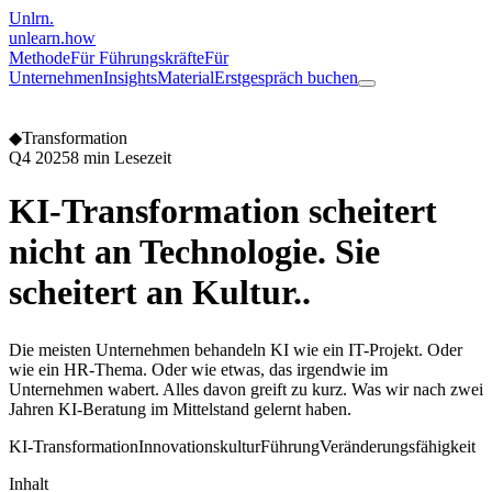
Unlrn
.
unlearn
.how
Methode
Für Führungskräfte
Für
Unternehmen
Insights
Material
Erstgespräch buchen
◆
Transformation
Q4 2025
8 min Lesezeit
KI-Transformation scheitert
nicht an Technologie. Sie
scheitert an Kultur.
.
Die meisten Unternehmen behandeln KI wie ein IT-Projekt. Oder
wie ein HR-Thema. Oder wie etwas, das irgendwie im
Unternehmen wabert. Alles davon greift zu kurz. Was wir nach zwei
Jahren KI-Beratung im Mittelstand gelernt haben.
KI-Transformation
Innovationskultur
Führung
Veränderungsfähigkeit
Inhalt