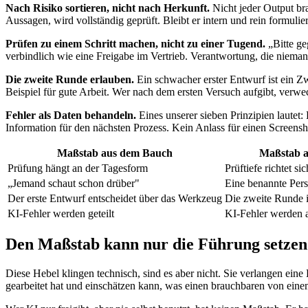
Nach Risiko sortieren, nicht nach Herkunft.
Nicht jeder Output bra
Aussagen, wird vollständig geprüft. Bleibt er intern und rein formulier
Prüfen zu einem Schritt machen, nicht zu einer Tugend.
„Bitte ge
verbindlich wie eine Freigabe im Vertrieb. Verantwortung, die nie
Die zweite Runde erlauben.
Ein schwacher erster Entwurf ist ein Z
Beispiel für gute Arbeit. Wer nach dem ersten Versuch aufgibt, verwe
Fehler als Daten behandeln.
Eines unserer sieben Prinzipien lautet
Information für den nächsten Prozess. Kein Anlass für einen Screens
Maßstab aus dem Bauch
Maßstab a
Prüfung hängt an der Tagesform
Prüftiefe richtet s
„Jemand schaut schon drüber"
Eine benannte Perso
Der erste Entwurf entscheidet über das Werkzeug
Die zweite Runde i
KI-Fehler werden geteilt
KI-Fehler werden 
Den Maßstab kann nur die Führung setzen
Diese Hebel klingen technisch, sind es aber nicht. Sie verlangen eine
gearbeitet hat und einschätzen kann, was einen brauchbaren von ein