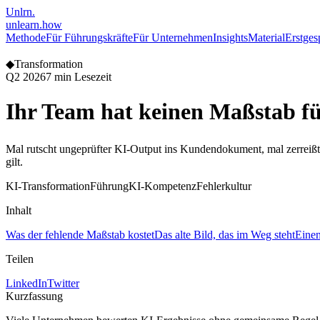
Unlrn
.
unlearn
.how
Methode
Für Führungskräfte
Für Unternehmen
Insights
Material
Erstges
◆
Transformation
Q2 2026
7 min Lesezeit
Ihr Team hat keinen Maßstab f
Mal rutscht ungeprüfter KI-Output ins Kundendokument, mal zerreißt 
gilt.
KI-Transformation
Führung
KI-Kompetenz
Fehlerkultur
Inhalt
Was der fehlende Maßstab kostet
Das alte Bild, das im Weg steht
Einen
Teilen
LinkedIn
Twitter
Kurzfassung