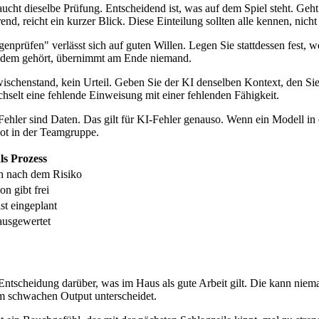
ucht dieselbe Prüfung. Entscheidend ist, was auf dem Spiel steht. Geht
end, reicht ein kurzer Blick. Diese Einteilung sollten alle kennen, nicht
genprüfen" verlässt sich auf guten Willen. Legen Sie stattdessen fest, w
mandem gehört, übernimmt am Ende niemand.
wischenstand, kein Urteil. Geben Sie der KI denselben Kontext, den Si
chselt eine fehlende Einweisung mit einer fehlenden Fähigkeit.
: Fehler sind Daten. Das gilt für KI-Fehler genauso. Wenn ein Modell i
hot in der Teamgruppe.
ls Prozess
ich nach dem Risiko
n gibt frei
st eingeplant
ausgewertet
 Entscheidung darüber, was im Haus als gute Arbeit gilt. Die kann niem
em schwachen Output unterscheidet.