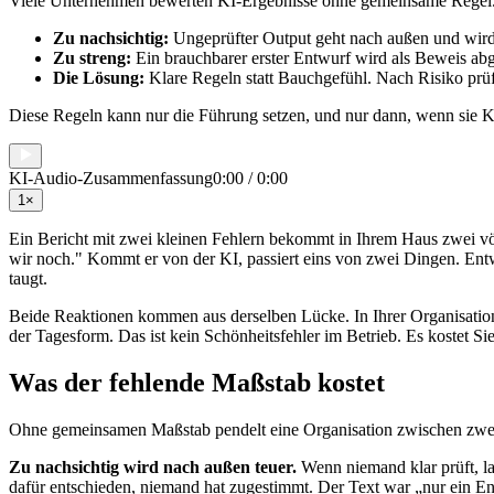
Viele Unternehmen bewerten KI-Ergebnisse ohne gemeinsame Regel. Jed
Zu nachsichtig:
Ungeprüfter Output geht nach außen und wird
Zu streng:
Ein brauchbarer erster Entwurf wird als Beweis abge
Die Lösung:
Klare Regeln statt Bauchgefühl. Nach Risiko prüfen
Diese Regeln kann nur die Führung setzen, und nur dann, wenn sie KI 
KI-Audio-Zusammenfassung
0:00
/
0:00
1
×
Ein Bericht mit zwei kleinen Fehlern bekommt in Ihrem Haus zwei völ
wir noch." Kommt er von der KI, passiert eins von zwei Dingen. Entw
taugt.
Beide Reaktionen kommen aus derselben Lücke. In Ihrer Organisation
der Tagesform. Das ist kein Schönheitsfehler im Betrieb. Es kostet Sie
Was der fehlende Maßstab kostet
Ohne gemeinsamen Maßstab pendelt eine Organisation zwischen zwei F
Zu nachsichtig wird nach außen teuer.
Wenn niemand klar prüft, la
dafür entschieden, niemand hat zugestimmt. Der Text war „nur ein E