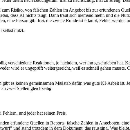
er urteilt nach Bauchgefühl, mal zu nachsichtig, mal zu streng. Das 
 zum Risiko, von falschen Zahlen im Angebot bis zur erfundenen Quel
tan, dass KI nichts taugt. Dann traut sich niemand mehr, und die Nutz
, eine Person gibt frei, die zweite Runde ist erlaubt, Fehler werden a
selbst nutzt.
lig verschiedene Reaktionen, je nachdem, wer ihn geschrieben hat. Kom
eder wird er ungeprüft weitergereicht, weil es schnell gehen musste. 
 gibt es keinen gemeinsamen Maßstab dafür, was gute KI-Arbeit ist. 
 an zwei Stellen gleichzeitig.
ehlern, und jeder hat seinen Preis.
nden erfundene Quellen in Reports, falsche Zahlen in Angeboten, eine 
ntwurf" und stand trotzdem in dem Dokument, das rausging. Was bleibt