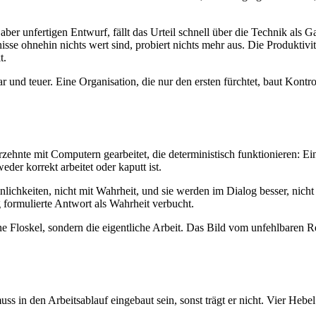
aber unfertigen Entwurf, fällt das Urteil schnell über die Technik als G
e ohnehin nichts wert sind, probiert nichts mehr aus. Die Produktivität,
t.
bar und teuer. Eine Organisation, die nur den ersten fürchtet, baut Kon
zehnte mit Computern gearbeitet, die deterministisch funktionieren: Ei
der korrekt arbeitet oder kaputt ist.
lichkeiten, nicht mit Wahrheit, und sie werden im Dialog besser, nicht
g formulierte Antwort als Wahrheit verbucht.
 Floskel, sondern die eigentliche Arbeit. Das Bild vom unfehlbaren Rec
uss in den Arbeitsablauf eingebaut sein, sonst trägt er nicht. Vier He