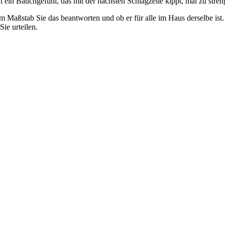
at ein Bauchgefühl, das mit der nächsten Schlagzeile kippt, mal zu stre
hem Maßstab Sie das beantworten und ob er für alle im Haus derselbe is
Sie urteilen.