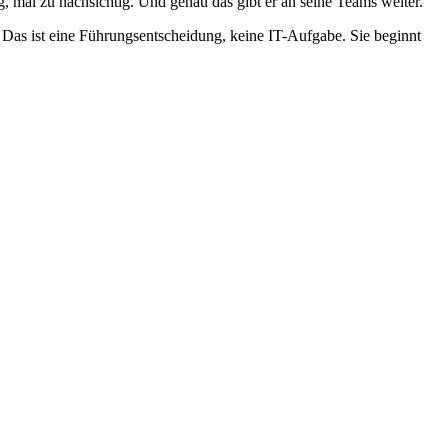
ng, mal zu nachsichtig. Und genau das gibt er an seine Teams weiter.
t. Das ist eine Führungsentscheidung, keine IT-Aufgabe. Sie beginnt