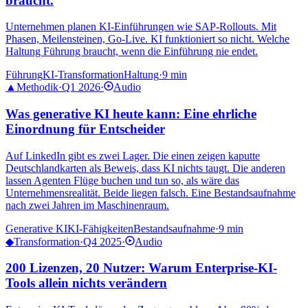
braucht.
Unternehmen planen KI-Einführungen wie SAP-Rollouts. Mit
Phasen, Meilensteinen, Go-Live. KI funktioniert so nicht. Welche
Haltung Führung braucht, wenn die Einführung nie endet.
Führung
KI-Transformation
Haltung
·
9 min
▲
Methodik
·
Q1 2026
·
Audio
Was generative KI heute kann: Eine ehrliche
Einordnung für Entscheider
Auf LinkedIn gibt es zwei Lager. Die einen zeigen kaputte
Deutschlandkarten als Beweis, dass KI nichts taugt. Die anderen
lassen Agenten Flüge buchen und tun so, als wäre das
Unternehmensrealität. Beide liegen falsch. Eine Bestandsaufnahme
nach zwei Jahren im Maschinenraum.
Generative KI
KI-Fähigkeiten
Bestandsaufnahme
·
9 min
◆
Transformation
·
Q4 2025
·
Audio
200 Lizenzen, 20 Nutzer: Warum Enterprise-KI-
Tools allein nichts verändern