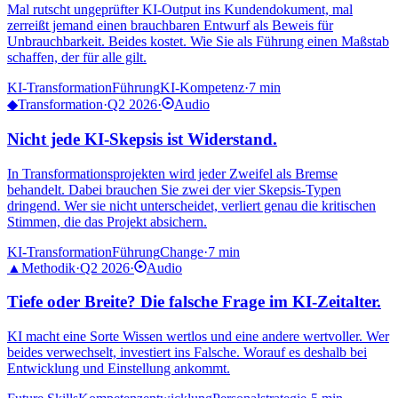
Mal rutscht ungeprüfter KI-Output ins Kundendokument, mal
zerreißt jemand einen brauchbaren Entwurf als Beweis für
Unbrauchbarkeit. Beides kostet. Wie Sie als Führung einen Maßstab
schaffen, der für alle gilt.
KI-Transformation
Führung
KI-Kompetenz
·
7 min
◆
Transformation
·
Q2 2026
·
Audio
Nicht jede KI-Skepsis ist Widerstand.
In Transformationsprojekten wird jeder Zweifel als Bremse
behandelt. Dabei brauchen Sie zwei der vier Skepsis-Typen
dringend. Wer sie nicht unterscheidet, verliert genau die kritischen
Stimmen, die das Projekt absichern.
KI-Transformation
Führung
Change
·
7 min
▲
Methodik
·
Q2 2026
·
Audio
Tiefe oder Breite? Die falsche Frage im KI-Zeitalter.
KI macht eine Sorte Wissen wertlos und eine andere wertvoller. Wer
beides verwechselt, investiert ins Falsche. Worauf es deshalb bei
Entwicklung und Einstellung ankommt.