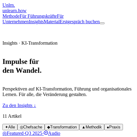
Unlrn
.
unlearn
.how
Methode
Für Führungskräfte
Für
Unternehmen
Insights
Material
Erstgespräch buchen
Insights · KI-Transformation
Impulse für
den Wandel
.
Perspektiven auf KI-Transformation, Führung und organisationales
Lernen. Für alle, die Veränderung gestalten.
Zu den Insights ↓
11
Artikel
✦
Alle
◎
Chefsache
◆
Transformation
▲
Methodik
●
Praxis
◎
Featured
·
Q3 2025
·
Audio