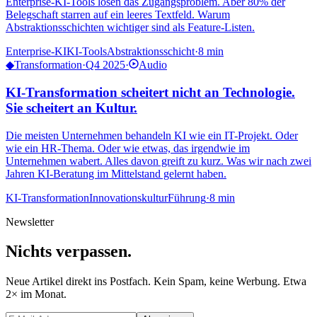
Enterprise-KI-Tools lösen das Zugangsproblem. Aber 80% der
Belegschaft starren auf ein leeres Textfeld. Warum
Abstraktionsschichten wichtiger sind als Feature-Listen.
Enterprise-KI
KI-Tools
Abstraktionsschicht
·
8 min
◆
Transformation
·
Q4 2025
·
Audio
KI-Transformation scheitert nicht an Technologie.
Sie scheitert an Kultur.
Die meisten Unternehmen behandeln KI wie ein IT-Projekt. Oder
wie ein HR-Thema. Oder wie etwas, das irgendwie im
Unternehmen wabert. Alles davon greift zu kurz. Was wir nach zwei
Jahren KI-Beratung im Mittelstand gelernt haben.
KI-Transformation
Innovationskultur
Führung
·
8 min
Newsletter
Nichts verpassen
.
Neue Artikel direkt ins Postfach. Kein Spam, keine Werbung. Etwa
2× im Monat.