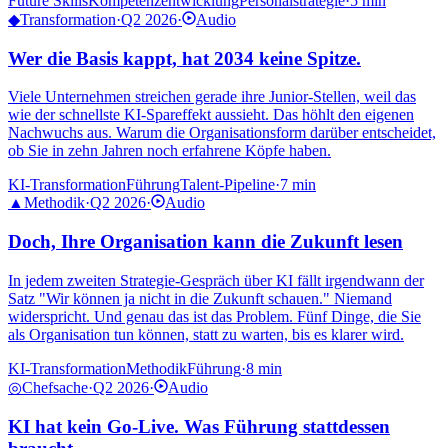
Future Skills
Kompetenzentwicklung
Personalstrategie
·
5 min
◆
Transformation
·
Q2 2026
·
Audio
Wer die Basis kappt, hat 2034 keine Spitze.
Viele Unternehmen streichen gerade ihre Junior-Stellen, weil das
wie der schnellste KI-Spareffekt aussieht. Das höhlt den eigenen
Nachwuchs aus. Warum die Organisationsform darüber entscheidet,
ob Sie in zehn Jahren noch erfahrene Köpfe haben.
KI-Transformation
Führung
Talent-Pipeline
·
7 min
▲
Methodik
·
Q2 2026
·
Audio
Doch, Ihre Organisation kann die Zukunft lesen
In jedem zweiten Strategie-Gespräch über KI fällt irgendwann der
Satz "Wir können ja nicht in die Zukunft schauen." Niemand
widerspricht. Und genau das ist das Problem. Fünf Dinge, die Sie
als Organisation tun können, statt zu warten, bis es klarer wird.
KI-Transformation
Methodik
Führung
·
8 min
◎
Chefsache
·
Q2 2026
·
Audio
KI hat kein Go-Live. Was Führung stattdessen