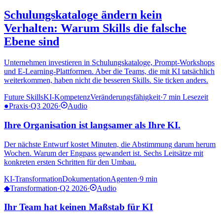
Schulungskataloge ändern kein
Verhalten: Warum Skills die falsche
Ebene sind
Unternehmen investieren in Schulungskataloge, Prompt-Workshops
und E-Learning-Plattformen. Aber die Teams, die mit KI tatsächlich
weiterkommen, haben nicht die besseren Skills. Sie ticken anders.
Future Skills
KI-Kompetenz
Veränderungsfähigkeit
·
7 min
Lesezeit
●
Praxis
·
Q3 2026
·
Audio
Ihre Organisation ist langsamer als Ihre KI.
Der nächste Entwurf kostet Minuten, die Abstimmung darum herum
Wochen. Warum der Engpass gewandert ist. Sechs Leitsätze mit
konkreten ersten Schritten für den Umbau.
KI-Transformation
Dokumentation
Agenten
·
9 min
◆
Transformation
·
Q2 2026
·
Audio
Ihr Team hat keinen Maßstab für KI