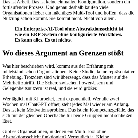
Das ist Arbeit. Das ist keine einmalige Konfiguration, sondern ein
fortlaufender Prozess. Und genau deshalb kaufen viele
Organisationen lieber ein mächtiges Multi-Tool und hoffen, dass die
Nutzung schon kommt. Sie kommt nicht. Nicht von allein.
Ein Enterprise-AI-Tool ohne Abstraktionsschicht ist
wie ein ERP-System ohne konfigurierte Workflows.
Es kann alles. Es tut nichts.
Wo dieses Argument an Grenzen stößt
Was hier beschrieben wird, kommt aus der Erfahrung mit
mittelständischen Organisationen. Keine Studie, keine repräsentative
Erhebung. Trotzdem sind wir überzeugt, dass das Muster auf die
Mehrheit zutrifft. Die Schere zwischen Power-Usern und
Gelegenheitsnutzern ist real, und sie wird größer.
Wer täglich mit KI arbeitet, lernt exponentiell. Wer alle zwei
Wochen mal ChatGPT öffnet, steht jedes Mal wieder am Anfang.
Das ist kein Motivationsproblem. Das ist ein Kompetenzgefälle, das
sich mit der gleichen Oberfläche für beide Gruppen nicht schließen
lässt.
Gibt es Organisationen, in denen ein Multi-Tool ohne
Abstraktionsschicht funktioniert? Vermutlich ja. Kleine,