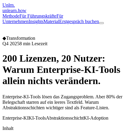
Unlrn
.
unlearn
.how
Methode
Für Führungskräfte
Für
Unternehmen
Insights
Material
Erstgespräch buchen
◆
Transformation
Q4 2025
8 min Lesezeit
200 Lizenzen, 20 Nutzer:
Warum Enterprise-KI-Tools
allein nichts verändern
.
Enterprise-KI-Tools lösen das Zugangsproblem. Aber 80% der
Belegschaft starren auf ein leeres Textfeld. Warum
Abstraktionsschichten wichtiger sind als Feature-Listen.
Enterprise-KI
KI-Tools
Abstraktionsschicht
KI-Adoption
Inhalt