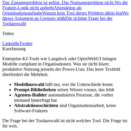
Das Zugangsproblem ist gelöst. Das Nutzungsproblem nicht.
Wo die
Feature-Logik nicht aufgeht
Abstraktion als
Organisationsaufgabe
Warum kein Tool dieses Problem allein löst
Wo
dieses Argument an Grenzen stößt
Die richtige Frage bei der
Toolauswahl
Teilen
LinkedIn
Twitter
Kurzfassung
Enterprise-KI-Tools wie Langdock oder OpenWebUI bringen
Modelle compliant in Organisationen. Was sie nicht lösen:
produktive Nutzung jenseits der Power-User. Das leere Textfeld
überfordert die Mehrheit.
Modellauswahl
hilft nur, wer die Unterschiede kennt
Prompt-Bibliotheken
setzen Wissen voraus, das fehlt
Agenten-Builder
automatisieren Prozesse, die vorher
niemand hinterfragt hat
Abstraktionsschichten
sind Organisationsarbeit, keine
Software-Features
Die Frage bei der Toolauswahl ist nicht welches Tool. Die Frage ist:
für wen.